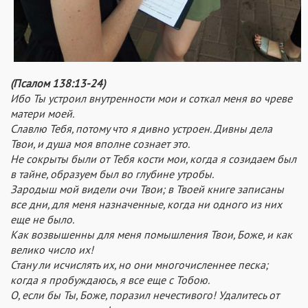
(Псалом 138:13-24)
Ибо Ты устроил внутренности мои и соткал меня во чреве
матери моей.
Славлю Тебя, потому что я дивно устроен. Дивны дела
Твои, и душа моя вполне сознает это.
Не сокрыты были от Тебя кости мои, когда я созидаем был
в тайне, образуем был во глубине утробы.
Зародыш мой видели очи Твои; в Твоей книге записаны
все дни, для меня назначенные, когда ни одного из них
еще не было.
Как возвышенны для меня помышления Твои, Боже, и как
велико число их!
Стану ли исчислять их, но они многочисленнее песка;
когда я пробуждаюсь, я все еще с Тобою.
О, если бы Ты, Боже, поразил нечестивого! Удалитесь от