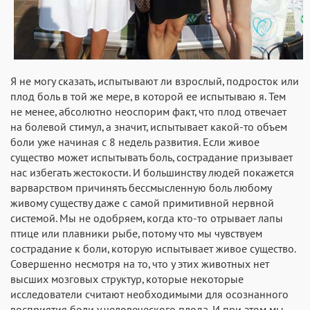
Я не могу сказать, испытывают ли взрослый, подросток или
плод боль в той же мере, в которой ее испытываю я. Тем
не менее, абсолютно неоспорим факт, что плод отвечает
на болевой стимул, а значит, испытывает какой-то объем
боли уже начиная с 8 недель развития. Если живое
существо может испытывать боль, сострадание призывает
нас избегать жестокости. И большинству людей покажется
варварством причинять бессмысленную боль любому
живому существу даже с самой примитивной нервной
системой. Мы не одобряем, когда кто-то отрывает лапы
птице или плавники рыбе, потому что мы чувствуем
сострадание к боли, которую испытывает живое существо.
Совершенно несмотря на то, что у этих животных нет
высших мозговых структур, которые некоторые
исследователи считают необходимыми для осознанного
восприятия боли у человеческого плода. И при этом мы