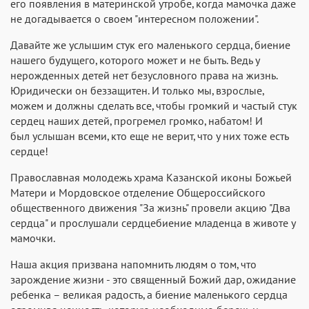
его появления в материнской утробе, когда мамочка даже
не догадывается о своем "интересном положении".
Давайте же услышим стук его маленького сердца, биение
нашего будущего, которого может и не быть. Ведь у
нерожденных детей нет безусловного права на жизнь.
Юридически он беззащитен. И только мы, взрослые,
можем и должны сделать все, чтобы громкий и частый стук
сердец наших детей, прогремел громко, набатом! И
был услышан всеми, кто еще не верит, что у них тоже есть
сердце!
Православная молодежь храма Казанской иконы Божьей
Матери и Мордовское отделение Общероссийского
общественного движения "За жизнь" провели акцию "Два
сердца" и прослушали сердцебиение младенца в животе у
мамочки.
Наша акция призвана напомнить людям о том, что
зарождение жизни - это священный Божий дар, ожидание
ребенка – великая радость, а биение маленького сердца