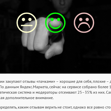
и закупают отзывы «пачками» – хорошие для себя, плохие – дл
. По данным Яндекс.Маркета, сейчас на сервисе собрано более 
атическая система и модераторы отсеивают 25–35% из них. Са
кая дополнительное внимание.
еделять, каким отзывам верить не стоит, однако все равно с