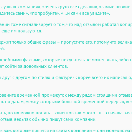
я лучшая компания», «очень круто все сделали», «самые низкие 
дитесь сами», «попробуйте», «…и сами все увидите».
ии тоже сигнализирует о том, что над отзывом работал копир
 еще им пользуются.
держит только общие фразы – пропустите его, потому что велик
ей.
робными фактами, которые покупатель не может знать, либо н
ят сойти за довольных клиентов.
друг с другом по стилю и фактуре? Скорее всего их написал од
 сравните временной промежуток между рядом стоящими отзыв
ть по датам, между которыми большой временной перерыв, вел
ть, но их можно понять – клиентов так много…» – сначала зая
отзыв, ведь так обычно пишут сами компании.
ывам, которые пишутся на сайтах компаний ­– они модерируютс