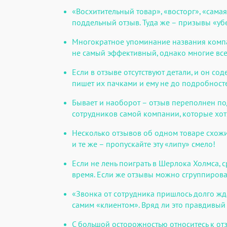
«Восхитительный товар», «восторг», «сама
поддельный отзыв. Туда же – призывы «убе
Многократное упоминание названия компан
не самый эффективный, однако многие все
Если в отзыве отсутствуют детали, и он со
пишет их пачками и ему не до подробност
Бывает и наоборот – отзыв переполнен под
сотрудников самой компании, которые хот
Несколько отзывов об одном товаре схожи 
и те же – пропускайте эту «липу» смело!
Если не лень поиграть в Шерлока Холмса,
время. Если же отзывы можно сгруппирова
«Звонка от сотрудника пришлось долго жда
самим «клиентом». Вряд ли это правдивый 
С большой осторожностью относитесь к отз