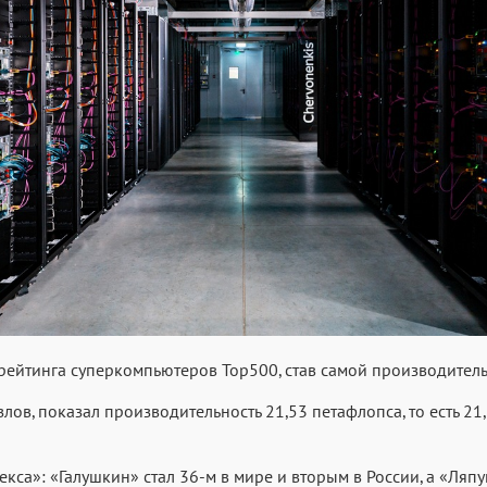
рейтинга суперкомпьютеров Top500, став самой производитель
лов, показал производительность 21,53 петафлопса, то есть 
са»: «Галушкин» стал 36-м в мире и вторым в России, а «Ляпун