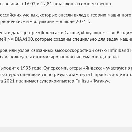
 составила 16,02 и 12,81 петафлопса соответственно.
российских ученых, которые внесли вклад в теорию машинного
ервоненкис» и «Галушкин» — в июне 2021 г.
ы в дата-центре «Яндекса» в Сасове, «Галушкин» — во Влади
ей NVIDIA A100, которые созданы специально для задач маши
ров, или узлов, связанных высокоскоростной сетью Infiniband
их используется оптимизированная система отвода тепла.
ходит с 1993 года. Суперкомпьютеры «Яндекса» участвуют в 
ьютеров оценивается по результатам теста Linpack, в ходе ко
 2021 г. занимает суперкомпьютер Fujitsu «Фугаку».