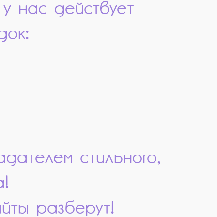
 у нас действует
док:
адателем стильного,
!
йты разберут!